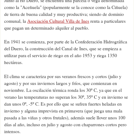
Junto al río Duero, se encuentra una parcela o vega denominada
como la "Aceñuela" (popularmente se la conoce como la Ciñuela)
de tierra de buena calidad y muy productiva; siendo de dominio
comunal, la
Asociación Cultural Villa de Ines
renta a particulares
que pagan un determinado alquiler al pueblo.
En 1941 se comienza, por parte de la Confederación Hidrográfica
del Duero, la construcción del Canal de Ines, que se empieza a
utilizar para el servicio de riego en el año 1953 y riega 1350
hectáreas.
El clima se caracteriza por sus veranos frescos y cortos (julio y
agosto) y por sus inviernos largos y fríos, que comienzan en
noviembre. La oscilación térmica ronda los 30º C, ya que en el
verano las temperaturas no superan los 30º, 35º C y en invierno se
dan unos 0º, -5º C. Es por ello que se sufren fuertes heladas en
invierno y alguna imprevista en primavera (que juega una mala
pasada a las viñas y otros frutales), además suele llover unos 100
días al año, incluso en julio y agosto con chaparrones cortos pero
intensos.