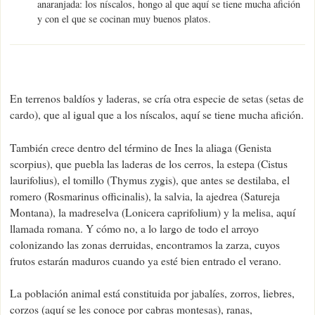
anaranjada: los níscalos, hongo al que aquí se tiene mucha afición
y con el que se cocinan muy buenos platos.
En terrenos baldíos y laderas, se cría otra especie de setas (setas de
cardo), que al igual que a los níscalos, aquí se tiene mucha afición.
También crece dentro del término de Ines la aliaga (Genista
scorpius), que puebla las laderas de los cerros, la estepa (Cistus
laurifolius), el tomillo (Thymus zygis), que antes se destilaba, el
romero (Rosmarinus officinalis), la salvia, la ajedrea (Satureja
Montana), la madreselva (Lonicera caprifolium) y la melisa, aquí
llamada romana. Y cómo no, a lo largo de todo el arroyo
colonizando las zonas derruidas, encontramos la zarza, cuyos
frutos estarán maduros cuando ya esté bien entrado el verano.
La población animal está constituida por jabalíes, zorros, liebres,
corzos (aquí se les conoce por cabras montesas), ranas,