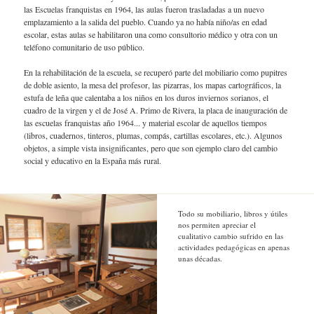
las Escuelas franquistas en 1964, las aulas fueron trasladadas a un nuevo
emplazamiento a la salida del pueblo. Cuando ya no había niño/as en edad
escolar, estas aulas se habilitaron una como consultorio médico y otra con un
teléfono comunitario de uso público.
En la rehabilitación de la escuela, se recuperó parte del mobiliario como pupitres
de doble asiento, la mesa del profesor, las pizarras, los mapas cartográficos, la
estufa de leña que calentaba a los niños en los duros inviernos sorianos, el
cuadro de la virgen y el de José A. Primo de Rivera, la placa de inauguración de
las escuelas franquistas año 1964... y material escolar de aquellos tiempos
(libros, cuadernos, tinteros, plumas, compás, cartillas escolares, etc.). Algunos
objetos, a simple vista insignificantes, pero que son ejemplo claro del cambio
social y educativo en la España más rural.
Todo su mobiliario, libros y útiles
nos permiten apreciar el
cualitativo cambio sufrido en las
actividades pedagógicas en apenas
unas décadas.