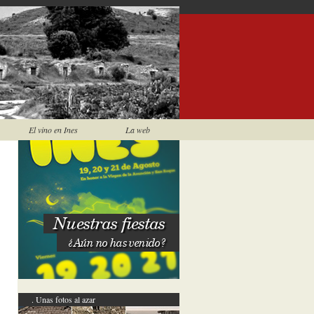
El vino en Ines
La web
Nuestras fiestas
¿Aún no has venido?
Unas fotos al azar