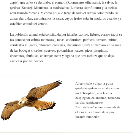
zygis), que antes se destilaba, el romero (Rosmarinus officinalis), la salvia, la
ajedrea (Satureja Montana), la madreselva (Lonicera caprifolium) y la melisa,
aquí llamada romana. Y cómo no, a lo largo de todo el arroyo colonizando las
zonas derruidas, encontramos la zarza, cuyos frutos estarán maduros cuando ya
esté bien entrado el verano.
La población animal está constituida por jabalíes, zorros, liebres, corzos (aquí se
les conoce por cabras montesas), ranas, codornices, perdices, urracas, mirlos,
cernícalos vulgares, ratoneros comunes, abejarucos (muy numerosos en la zona
de las bodegas), tordos, cuervos, golondrinas, cucos, picos picapinos,
chochines, abubillas, colirrojos tizón y alguna que otra lechuza que se deja
escuchar por las noches.
Al cernícalo vulgar le gusta
quedarse quieto en el aire como
un helicóptero, con la cola
desplegada en abanico, batiendo
las alas rápidamente,
"cerniéndose" mientras escudriña
el terreno en busca de algún
incauto ratoncillo.