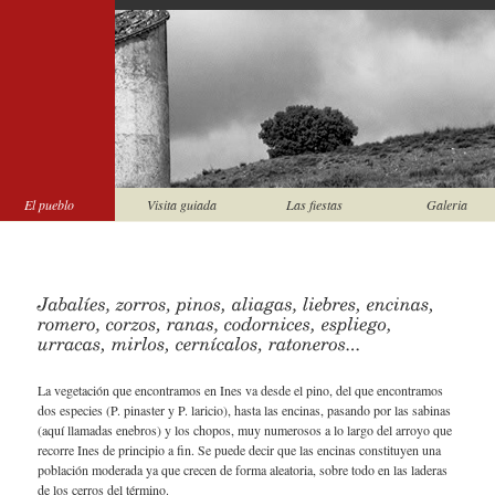
El pueblo
Visita guiada
Las fiestas
Galeria
La vegetación que encontramos en Ines va desde el pino, del que encontramos
dos especies (P. pinaster y P. laricio), hasta las encinas, pasando por las sabinas
(aquí llamadas enebros) y los chopos, muy numerosos a lo largo del arroyo que
recorre Ines de principio a fin. Se puede decir que las encinas constituyen una
población moderada ya que crecen de forma aleatoria, sobre todo en las laderas
de los cerros del término.