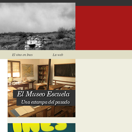
El vino en Ines
La web
El Museo Escuela
Una estampa del pasado