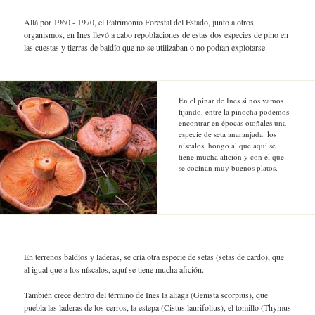
Allá por 1960 - 1970, el Patrimonio Forestal del Estado, junto a otros
organismos, en Ines llevó a cabo repoblaciones de estas dos especies de pino en
las cuestas y tierras de baldío que no se utilizaban o no podían explotarse.
En el pinar de Ines si nos vamos
fijando, entre la pinocha podemos
encontrar en épocas otoñales una
especie de seta anaranjada: los
níscalos, hongo al que aquí se
tiene mucha afición y con el que
se cocinan muy buenos platos.
En terrenos baldíos y laderas, se cría otra especie de setas (setas de cardo), que
al igual que a los níscalos, aquí se tiene mucha afición.
También crece dentro del término de Ines la aliaga (Genista scorpius), que
puebla las laderas de los cerros, la estepa (Cistus laurifolius), el tomillo (Thymus