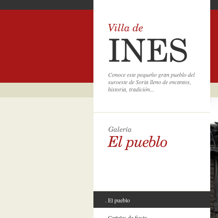
Conoce este pequeño gran pueblo del
suroeste de Soria lleno de encantos,
historia, tradición...
El pueblo
Carteles de fiesta