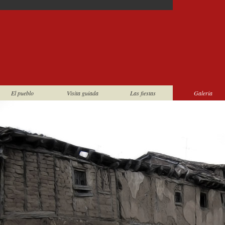
El pueblo
Visita guiada
Las fiestas
Galeria