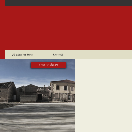
El vino en Ines
La web
Foto 33 de 49