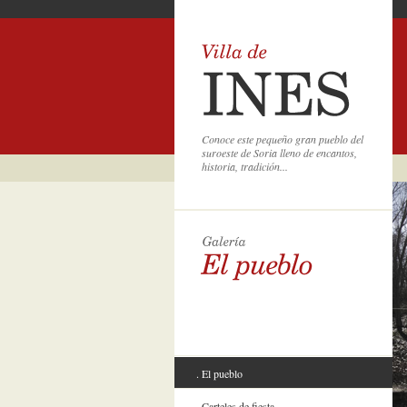
Conoce este pequeño gran pueblo del
suroeste de Soria lleno de encantos,
historia, tradición...
El pueblo
Carteles de fiesta